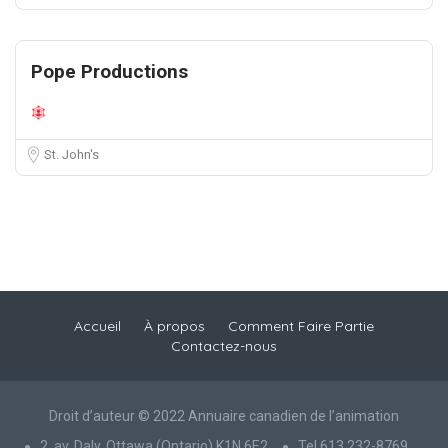
Pope Productions
St. John's
Accueil
À propos
Comment Faire Partie
Contactez-nous
Droit d’auteur © 2022 Annuaire canadien de l’animation
2, av. Daly, Ottawa (Ontario) K1N 6E2
Tel 613 232-8769