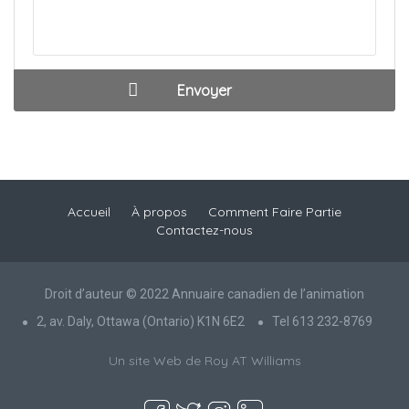
Accueil
À propos
Comment Faire Partie
Contactez-nous
Droit d’auteur © 2022 Annuaire canadien de l’animation
2, av. Daly, Ottawa (Ontario) K1N 6E2
Tel 613 232-8769
Un site Web de Roy AT Williams