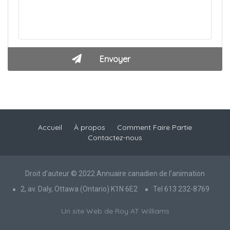
Accueil
À propos
Comment Faire Partie
Contactez-nous
Droit d’auteur © 2022 Annuaire canadien de l’animation
2, av. Daly, Ottawa (Ontario) K1N 6E2
Tel 613 232-8769
Un site Web de Roy AT Williams