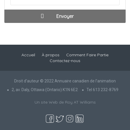
Accueil
À propos
Comment Faire Partie
Contactez-nous
Droit d’auteur © 2022 Annuaire canadien de l’animation
2, av. Daly, Ottawa (Ontario) K1N 6E2
Tel 613 232-8769
Un site Web de Roy AT Williams