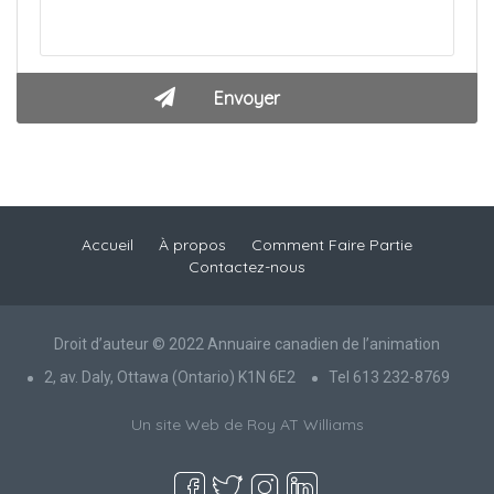
Accueil
À propos
Comment Faire Partie
Contactez-nous
Droit d’auteur © 2022 Annuaire canadien de l’animation
2, av. Daly, Ottawa (Ontario) K1N 6E2
Tel 613 232-8769
Un site Web de Roy AT Williams