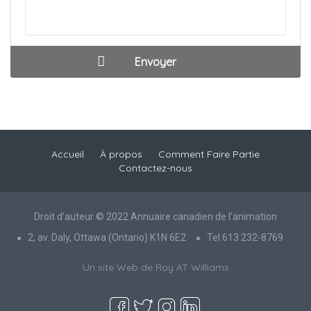
Accueil
À propos
Comment Faire Partie
Contactez-nous
Droit d’auteur © 2022 Annuaire canadien de l’animation
2, av. Daly, Ottawa (Ontario) K1N 6E2
Tel 613 232-8769
Un site Web de Roy AT Williams