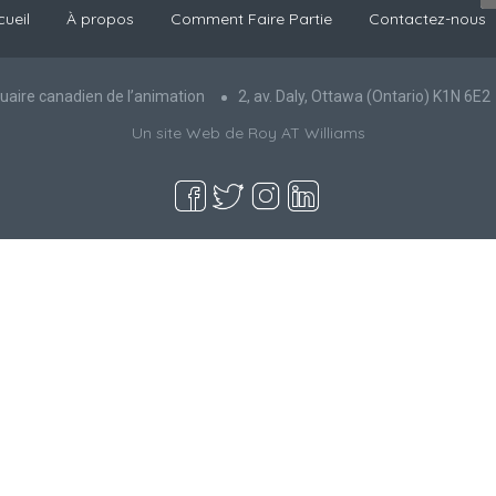
ueil
À propos
Comment Faire Partie
Contactez-nous
uaire canadien de l’animation
2, av. Daly, Ottawa (Ontario) K1N 6E2
Un site Web de Roy AT Williams