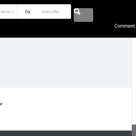
Où
Comment F
or