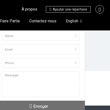
À propos
Ajouter une répertoire
http://www.bellmedia.ca/en/producer_guidelines.html
aire Partie
Contactez-nous
English
Formulaire De Contact