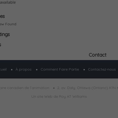
available
ies
iew Found
tings
s
Contact
ueil
À propos
Comment Faire Partie
Contactez-nous
aire canadien de l’animation
2, av. Daly, Ottawa (Ontario) K1N 
Un site Web de Roy AT Williams