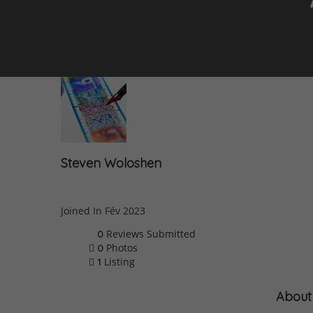
Steven Woloshen
Joined In Fév 2023
Reviews Submitted
0
Photos
0
Listing
1
About Me
About
My Listing
Photos