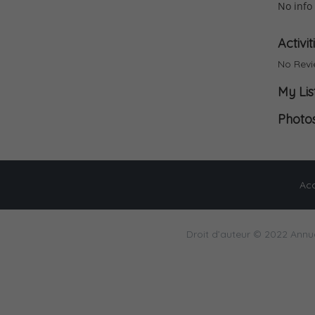
No info 
Contact
Activit
No Rev
My Lis
Photo
Acc
Droit d’auteur © 2022 Annu