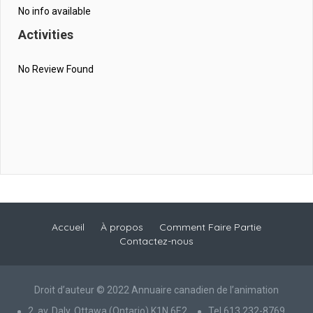
No info available
Activities
No Review Found
Accueil
À propos
Comment Faire Partie
Contactez-nous
Droit d’auteur © 2022 Annuaire canadien de l’animation
2, av. Daly, Ottawa (Ontario) K1N 6E2
Tel 613 232-8769